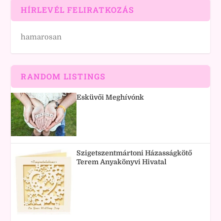
HÍRLEVÉL FELIRATKOZÁS
hamarosan
RANDOM LISTINGS
Esküvői Meghívónk
Szigetszentmártoni Házasságkötő
Terem Anyakönyvi Hivatal