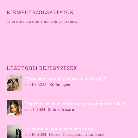
KIEMELT SZOLGÁLTATÓK
There are currently no listings to show.
LEGUTÓBBI BEJEGYZÉSEK
Hány nap van még hátra a nagy napig?
okt 10, 2025
|
Különleges
Hogyan lesz tökéletes a menyasszonyi sminked?
dec 4, 2024
|
Smink, frizura
Az azonnali kötődés misztériuma
okt 16, 2024
|
Összes
,
Párkapcsolati Tanácsok