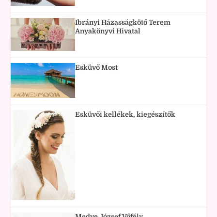
Ibrányi Házasságkötő Terem
Anyakönyvi Hivatal
Esküvő Most
Esküvői kellékek, kiegészítők
Medve József Vőfély