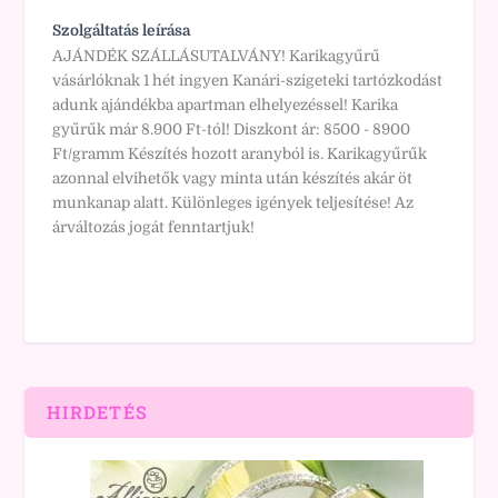
Szolgáltatás leírása
AJÁNDÉK SZÁLLÁSUTALVÁNY! Karikagyűrű
vásárlóknak 1 hét ingyen Kanári-szigeteki tartózkodást
adunk ajándékba apartman elhelyezéssel! Karika
gyűrűk már 8.900 Ft-tól! Diszkont ár: 8500 - 8900
Ft/gramm Készítés hozott aranyból is. Karikagyűrűk
azonnal elvihetők vagy minta után készítés akár öt
munkanap alatt. Különleges igények teljesítése! Az
árváltozás jogát fenntartjuk!
HIRDETÉS