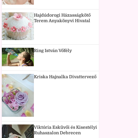
Hajdúdorogi Házasságkötő
Terem Anyakönyvi Hivatal
Ring István Vőfély
Kriska Hajnalka Divattervező
Viktória Esküvői és Kisestélyi
Ruhaszalon Debrecen