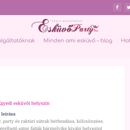
olgáltatóknak
Minden ami esküvő – blog
Ha
Egyedi esküvői helyszín
 leírása
 party és raktári sátrak bérbeadása, kölcsönzése.
érelhető sátor fajták bármelyike kiváló helyszínt