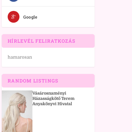
Google
HÍRLEVÉL FELIRATKOZÁS
hamarosan
RANDOM LISTINGS
Vásárosnaményi
Házasságkötő Terem
Anyakönyvi Hivatal