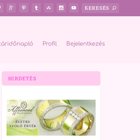
táridőnapló
Profil
Bejelentkezés
HIRDETÉS