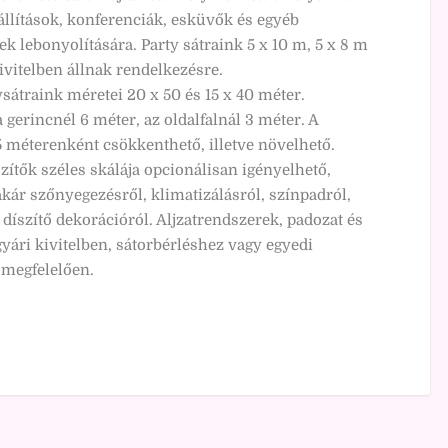
iállítások, konferenciák, esküvők és egyéb
k lebonyolítására. Party sátraink 5 x 10 m, 5 x 8 m
ivitelben állnak rendelkezésre.
átraink méretei 20 x 50 és 15 x 40 méter.
gerincnél 6 méter, az oldalfalnál 3 méter. A
 méterenként csökkenthető, illetve növelhető.
zítők széles skálája opcionálisan igényelhető,
akár szőnyegezésről, klimatizálásról, színpadról,
 díszítő dekorációról. Aljzatrendszerek, padozat és
yári kivitelben, sátorbérléshez vagy egyedi
megfelelően.