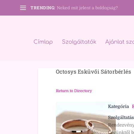
TRENDING:
Neked mit jelent a boldogság?
Címlap
Szolgáltatók
Ajánlat sz
Octosys Esküvői Sátorbérlés
Return to Directory
Kategória
Szolgáltatás
Rendezvény,
Cégünktől b