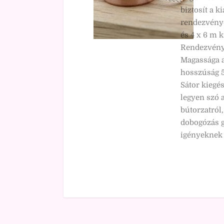
biztosít a k
rendezvénye
és 4 x 6 m k
Rendezvénys
Magassága a 
hosszúság 5
Sátor kiegés
legyen szó 
bútorzatról,
dobogózás g
igényeknek 