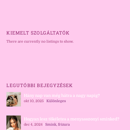
KIEMELT SZOLGÁLTATÓK
There are currently no listings to show.
LEGUTÓBBI BEJEGYZÉSEK
Hány nap van még hátra a nagy napig?
okt 10, 2025
|
Különleges
Hogyan lesz tökéletes a menyasszonyi sminked?
dec 4, 2024
|
Smink, frizura