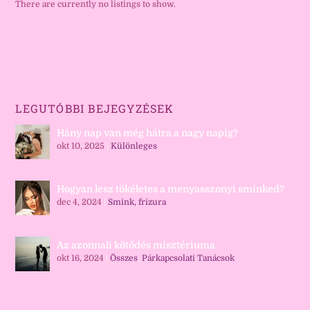
There are currently no listings to show.
LEGUTÓBBI BEJEGYZÉSEK
Hány nap van még hátra a nagy napig?
okt 10, 2025
|
Különleges
Hogyan lesz tökéletes a menyasszonyi sminked?
dec 4, 2024
|
Smink, frizura
Az azonnali kötődés misztériuma
okt 16, 2024
|
Összes
,
Párkapcsolati Tanácsok