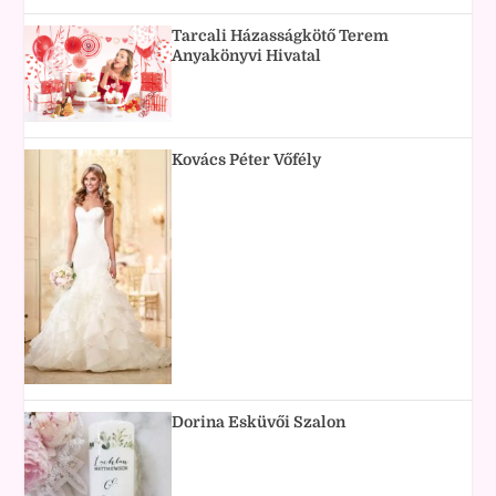
Tarcali Házasságkötő Terem
Anyakönyvi Hivatal
Kovács Péter Vőfély
Dorina Esküvői Szalon