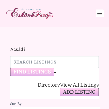
Acsádi
Advanced Search
Directory
View All Listings
ADD LISTING
Sort By: