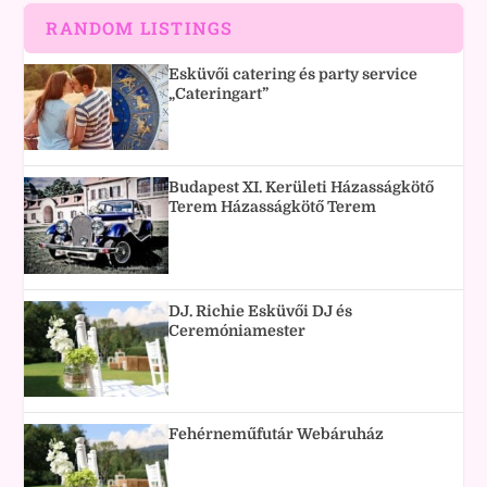
RANDOM LISTINGS
Esküvői catering és party service
„Cateringart”
Budapest XI. Kerületi Házasságkötő
Terem Házasságkötő Terem
DJ. Richie Esküvői DJ és
Ceremóniamester
Fehérneműfutár Webáruház