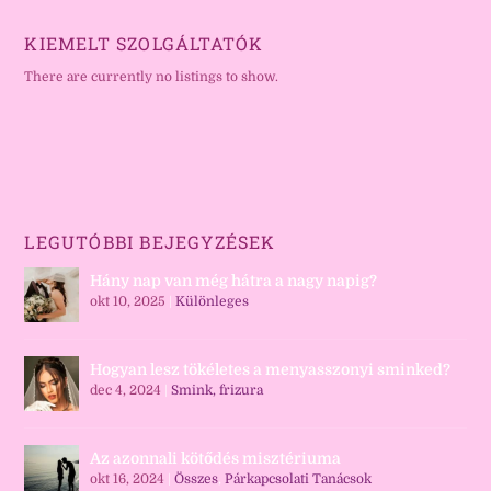
KIEMELT SZOLGÁLTATÓK
There are currently no listings to show.
LEGUTÓBBI BEJEGYZÉSEK
Hány nap van még hátra a nagy napig?
okt 10, 2025
|
Különleges
Hogyan lesz tökéletes a menyasszonyi sminked?
dec 4, 2024
|
Smink, frizura
Az azonnali kötődés misztériuma
okt 16, 2024
|
Összes
,
Párkapcsolati Tanácsok