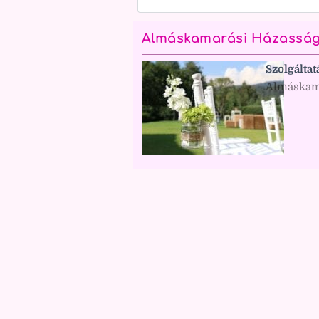
Almáskamarási Házasságk
Szolgáltat
Almáskama