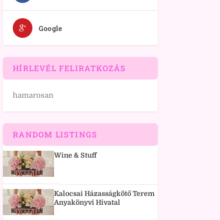
Google
HÍRLEVÉL FELIRATKOZÁS
hamarosan
RANDOM LISTINGS
Wine & Stuff
Kalocsai Házasságkötő Terem
Anyakönyvi Hivatal