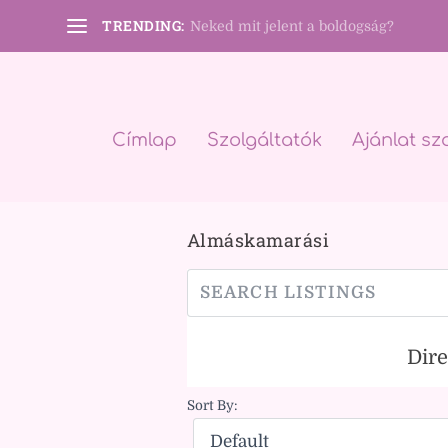
TRENDING:
Neked mit jelent a boldogság?
Címlap
Szolgáltatók
Ajánlat sz
Almáskamarási
Dir
Sort By: