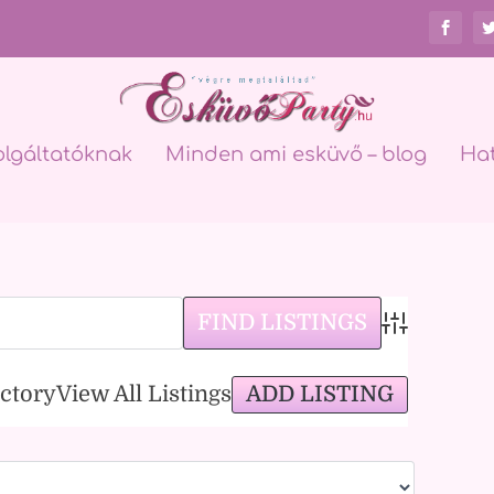
olgáltatóknak
Minden ami esküvő – blog
Ha
Advanced Sea
ADD LISTING
ectory
View All Listings