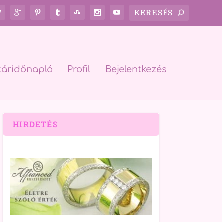
táridőnapló
Profil
Bejelentkezés
HIRDETÉS
rch