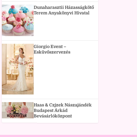
Dunaharasztii Házasságkötő
Terem Anyakönyvi Hivatal
Giorgio Event –
Esküvőszervezés
Haas & Czjzek Nászajándék
Budapest Árkád
Bevásárlóközpont