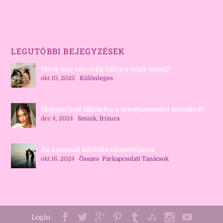
LEGUTÓBBI BEJEGYZÉSEK
Hány nap van még hátra a nagy napig?
okt 10, 2025
|
Különleges
Hogyan lesz tökéletes a menyasszonyi sminked?
dec 4, 2024
|
Smink, frizura
Az azonnali kötődés misztériuma
okt 16, 2024
|
Összes
,
Párkapcsolati Tanácsok
Login