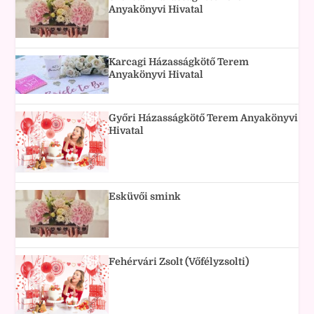
Anyakönyvi Hivatal
Karcagi Házasságkötő Terem
Anyakönyvi Hivatal
Győri Házasságkötő Terem Anyakönyvi
Hivatal
Esküvői smink
Fehérvári Zsolt (Vőfélyzsolti)