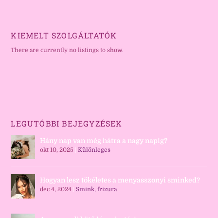
KIEMELT SZOLGÁLTATÓK
There are currently no listings to show.
LEGUTÓBBI BEJEGYZÉSEK
Hány nap van még hátra a nagy napig?
okt 10, 2025
|
Különleges
Hogyan lesz tökéletes a menyasszonyi sminked?
dec 4, 2024
|
Smink, frizura