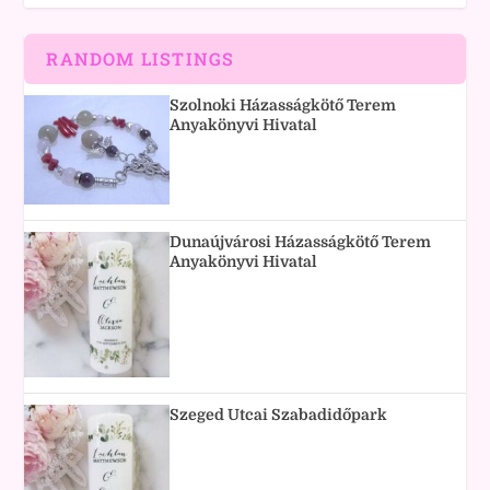
RANDOM LISTINGS
Szolnoki Házasságkötő Terem
Anyakönyvi Hivatal
Dunaújvárosi Házasságkötő Terem
Anyakönyvi Hivatal
Szeged Utcai Szabadidőpark