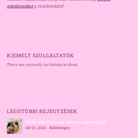
ajánlatunkat
a részletekért!
KIEMELT SZOLGÁLTATÓK
There are currently no listings to show.
LEGUTÓBBI BEJEGYZÉSEK
Hány nap van még hátra a nagy napig?
okt 10, 2025
|
Különleges