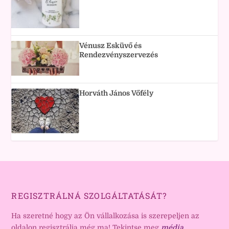
Vénusz Esküvő és
Rendezvényszervezés
Horváth János Vőfély
REGISZTRÁLNÁ SZOLGÁLTATÁSÁT?
Ha szeretné hogy az Ön vállalkozása is szerepeljen az
oldalon regisztrálja még ma! Tekintse meg
média