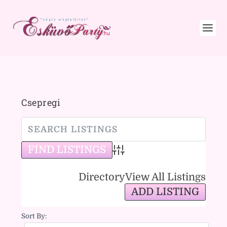
Csepregi
Advanced Search
Directory
View All Listings
ADD LISTING
Sort By: