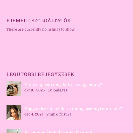
KIEMELT SZOLGÁLTATÓK
There are currently no listings to show.
LEGUTÓBBI BEJEGYZÉSEK
Hány nap van még hátra a nagy napig?
okt 10, 2025
|
Különleges
Hogyan lesz tökéletes a menyasszonyi sminked?
dec 4, 2024
|
Smink, frizura
Az azonnali kötődés misztériuma