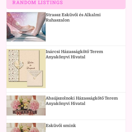
RANDOM LISTINGS
Strassz Esküvői és Alkalmi
Ruhaszalon
Inárcsi Házasságkötő Terem
Anyakönyvi Hivatal
Abaújszolnoki Házasságkötő Terem
Anyakönyvi Hivatal
Esküvői smink