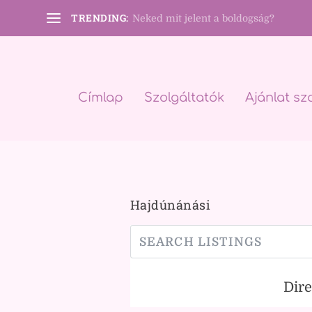
TRENDING:
Neked mit jelent a boldogság?
Címlap
Szolgáltatók
Ajánlat sz
Hajdúnánási
Dir