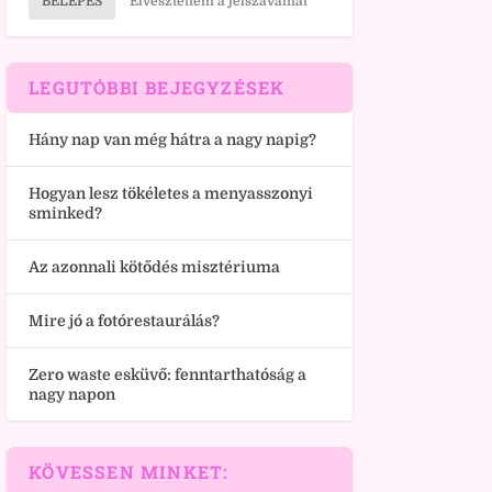
BELÉPÉS
Elvesztettem a jelszavamat
LEGUTÓBBI BEJEGYZÉSEK
Hány nap van még hátra a nagy napig?
Hogyan lesz tökéletes a menyasszonyi
sminked?
Az azonnali kötődés misztériuma
Mire jó a fotórestaurálás?
Zero waste esküvő: fenntarthatóság a
nagy napon
KÖVESSEN MINKET: