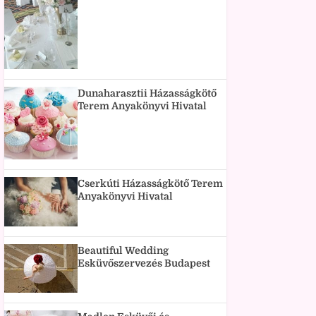
Dunaharasztii Házasságkötő
Terem Anyakönyvi Hivatal
Cserkúti Házasságkötő Terem
Anyakönyvi Hivatal
Beautiful Wedding
Esküvőszervezés Budapest