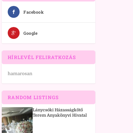
Facebook
Google
HÍRLEVÉL FELIRATKOZÁS
hamarosan
RANDOM LISTINGS
Lánycsóki Házasságkötő
Terem Anyakönyvi Hivatal