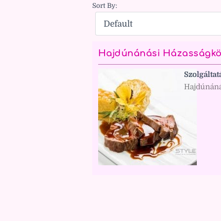
Sort By:
Hajdúnánási Házasságköt
Szolgáltat
Hajdúnáná