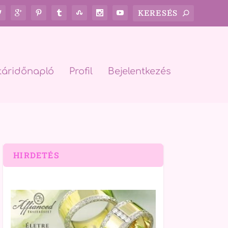
táridőnapló
Profil
Bejelentkezés
HIRDETÉS
rch