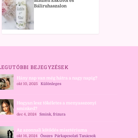
Madlen Esküvői és
Báliruhaszalon
LEGUTÓBBI BEJEGYZÉSEK
Hány nap van még hátra a nagy napig?
okt 10, 2025
|
Különleges
Hogyan lesz tökéletes a menyasszonyi
sminked?
dec 4, 2024
|
Smink, frizura
Az azonnali kötődés misztériuma
okt 16, 2024
|
Összes
,
Párkapcsolati Tanácsok