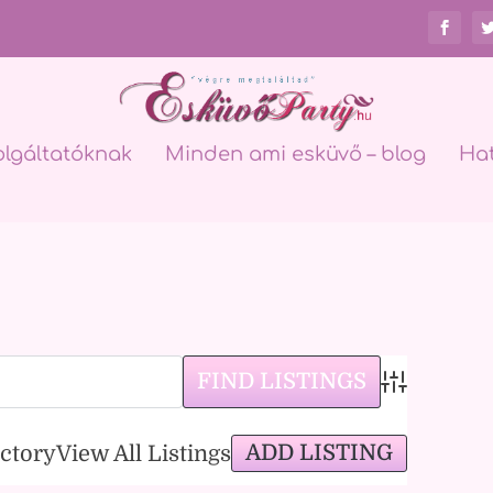
olgáltatóknak
Minden ami esküvő – blog
Ha
Advanced Sea
ADD LISTING
ectory
View All Listings