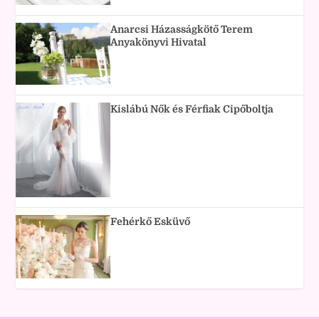
Anarcsi Házasságkötő Terem
Anyakönyvi Hivatal
Kislábú Nők és Férfiak Cipőboltja
Fehérkő Esküvő