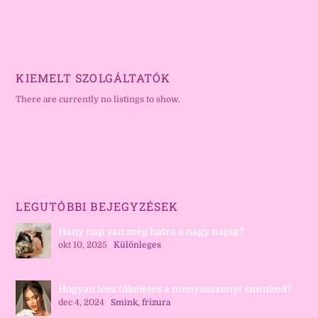
KIEMELT SZOLGÁLTATÓK
There are currently no listings to show.
LEGUTÓBBI BEJEGYZÉSEK
Hány nap van még hátra a nagy napig?
okt 10, 2025
|
Különleges
Hogyan lesz tökéletes a menyasszonyi sminked?
dec 4, 2024
|
Smink, frizura