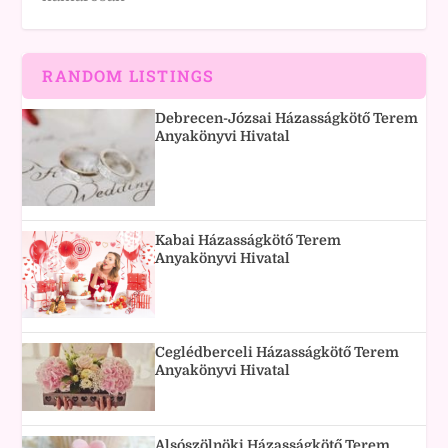
RANDOM LISTINGS
Debrecen-Józsai Házasságkötő Terem
Anyakönyvi Hivatal
Kabai Házasságkötő Terem
Anyakönyvi Hivatal
Ceglédberceli Házasságkötő Terem
Anyakönyvi Hivatal
Alsószölnöki Házasságkötő Terem