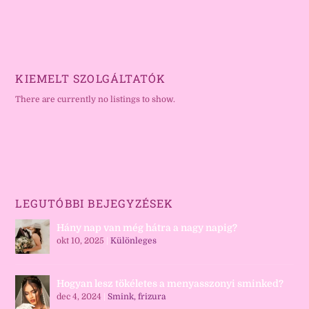
KIEMELT SZOLGÁLTATÓK
There are currently no listings to show.
LEGUTÓBBI BEJEGYZÉSEK
Hány nap van még hátra a nagy napig?
okt 10, 2025
|
Különleges
Hogyan lesz tökéletes a menyasszonyi sminked?
dec 4, 2024
|
Smink, frizura