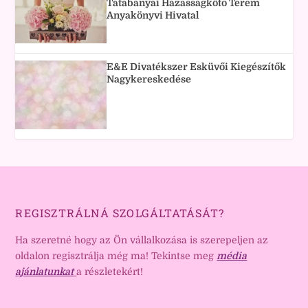
Tatabányai Házasságkötő Terem
Anyakönyvi Hivatal
E&E Divatékszer Esküvői Kiegészítők
Nagykereskedése
REGISZTRÁLNÁ SZOLGÁLTATÁSÁT?
Ha szeretné hogy az Ön vállalkozása is szerepeljen az
oldalon regisztrálja még ma! Tekintse meg
média
ajánlatunkat
a részletekért!