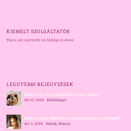
KIEMELT SZOLGÁLTATÓK
There are currently no listings to show.
LEGUTÓBBI BEJEGYZÉSEK
Hány nap van még hátra a nagy napig?
okt 10, 2025
|
Különleges
Hogyan lesz tökéletes a menyasszonyi sminked?
dec 4, 2024
|
Smink, frizura