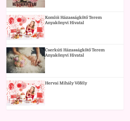
Komlói Házasságkötő Terem
Anyakönyvi Hivatal
Cserkúti Házasságkötő Terem
Anyakönyvi Hivatal
Hervai Mihály Vőfély