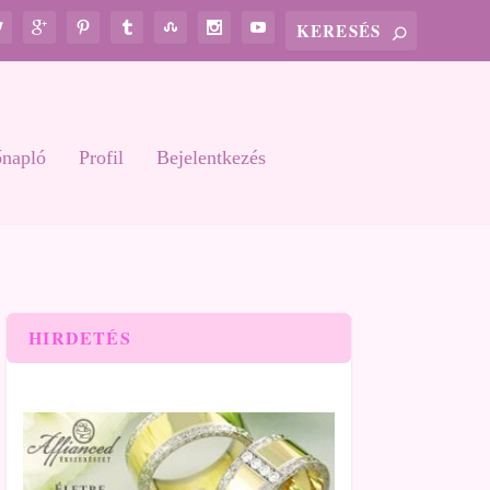
őnapló
Profil
Bejelentkezés
HIRDETÉS