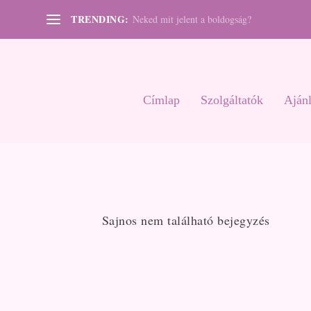
TRENDING:
Neked mit jelent a boldogság?
Címlap
Szolgáltatók
Ajánl
Sajnos nem található bejegyzés