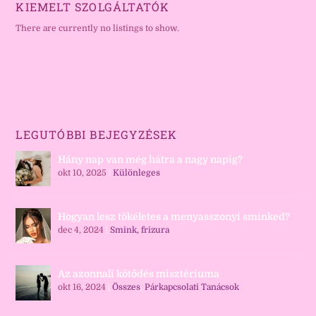
KIEMELT SZOLGÁLTATÓK
There are currently no listings to show.
LEGUTÓBBI BEJEGYZÉSEK
Hány nap van még hátra a nagy napig?
okt 10, 2025
|
Különleges
Hogyan lesz tökéletes a menyasszonyi sminked?
dec 4, 2024
|
Smink, frizura
Az azonnali kötődés misztériuma
okt 16, 2024
|
Összes
,
Párkapcsolati Tanácsok