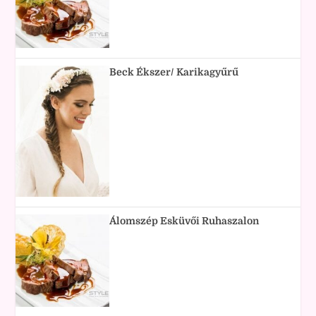
Beck Ékszer/ Karikagyűrű
Álomszép Esküvői Ruhaszalon