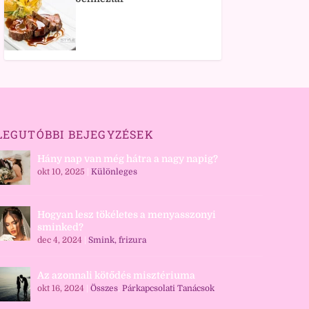
LEGUTÓBBI BEJEGYZÉSEK
Hány nap van még hátra a nagy napig?
okt 10, 2025
|
Különleges
Hogyan lesz tökéletes a menyasszonyi
sminked?
dec 4, 2024
|
Smink, frizura
Az azonnali kötődés misztériuma
okt 16, 2024
|
Összes
,
Párkapcsolati Tanácsok