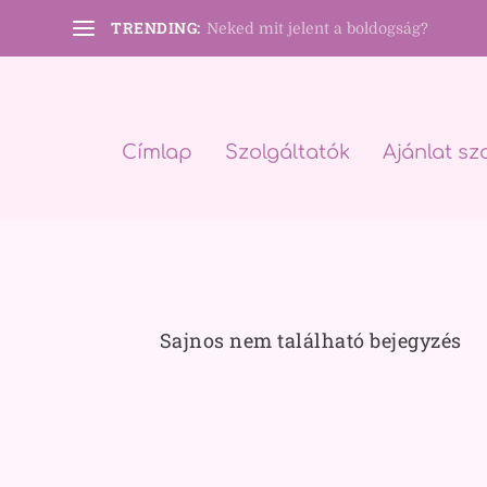
TRENDING:
Neked mit jelent a boldogság?
Címlap
Szolgáltatók
Ajánlat sz
Sajnos nem található bejegyzés