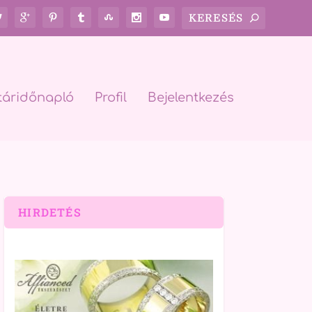
táridőnapló
Profil
Bejelentkezés
HIRDETÉS