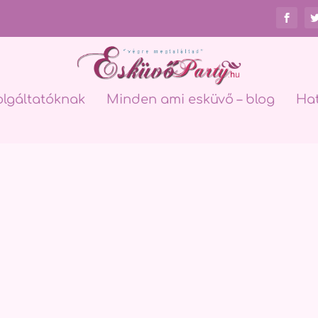
olgáltatóknak
Minden ami esküvő – blog
Ha