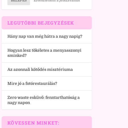
BELÉPÉS
Elvesztettem a jelszavamat
LEGUTÓBBI BEJEGYZÉSEK
Hány nap van még hátra a nagy napig?
Hogyan lesz tökéletes a menyasszonyi
sminked?
Az azonnali kötődés misztériuma
Mire jó a fotórestaurálás?
Zero waste esküvő: fenntarthatóság a
nagy napon
KÖVESSEN MINKET: