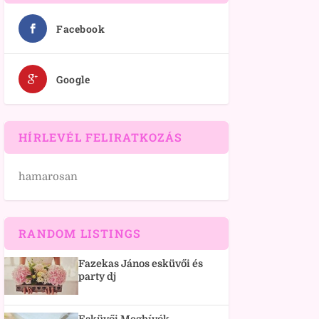
Facebook
Google
HÍRLEVÉL FELIRATKOZÁS
hamarosan
RANDOM LISTINGS
Fazekas János esküvői és
party dj