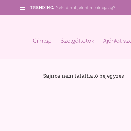
TRENDING:
Neked mit jelent a boldogság?
Címlap
Szolgáltatók
Ajánlat sz
Sajnos nem található bejegyzés