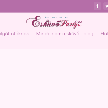
olgáltatóknak
Minden ami esküvő – blog
Ha