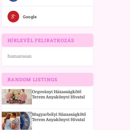
Google
HÍRLEVÉL FELIRATKOZÁS
hamarosan
RANDOM LISTINGS
Orgoványi Házasságkötő
Terem Anyakönyvi Hivatal
Magyarbólyi Házasságkötő
Terem Anyakönyvi Hivatal