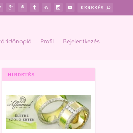
táridőnapló
Profil
Bejelentkezés
HIRDETÉS