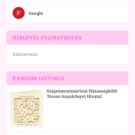
Google
HÍRLEVÉL FELIRATKOZÁS
hamarosan
RANDOM LISTINGS
Szigetszentmártoni Házasságkötő
Terem Anyakönyvi Hivatal