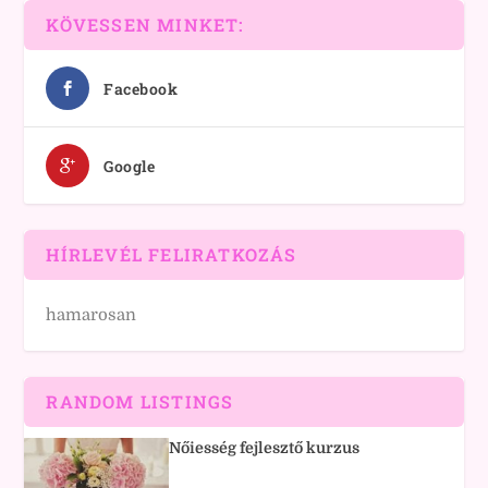
KÖVESSEN MINKET:
Facebook
Google
HÍRLEVÉL FELIRATKOZÁS
hamarosan
RANDOM LISTINGS
Nőiesség fejlesztő kurzus