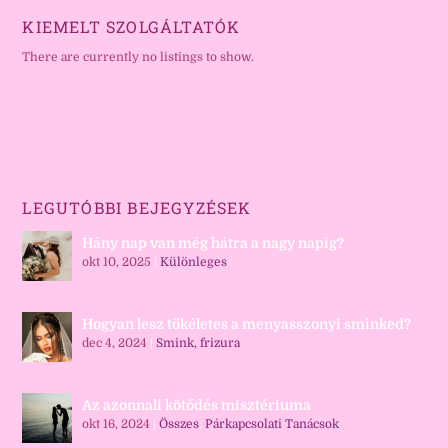
KIEMELT SZOLGÁLTATÓK
There are currently no listings to show.
LEGUTÓBBI BEJEGYZÉSEK
Hány nap van még hátra a nagy napig?
okt 10, 2025
|
Különleges
Hogyan lesz tökéletes a menyasszonyi sminked?
dec 4, 2024
|
Smink, frizura
Az azonnali kötődés misztériuma
okt 16, 2024
|
Összes
,
Párkapcsolati Tanácsok