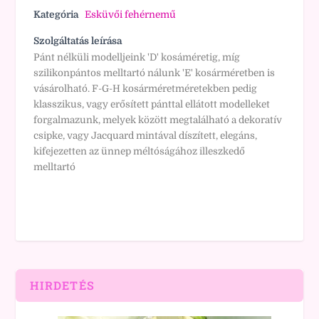
Kategória
Esküvői fehérnemű
Szolgáltatás leírása
Pánt nélküli modelljeink 'D' kosáméretig, míg
szilikonpántos melltartó nálunk 'E' kosárméretben is
vásárolható. F-G-H kosárméretméretekben pedig
klasszikus, vagy erősített pánttal ellátott modelleket
forgalmazunk, melyek között megtalálható a dekoratív
csipke, vagy Jacquard mintával díszített, elegáns,
kifejezetten az ünnep méltóságához illeszkedő
melltartó
HIRDETÉS