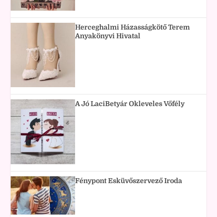
Herceghalmi Házasságkötő Terem
Anyakönyvi Hivatal
A Jó LaciBetyár Okleveles Vőfély
Fénypont Esküvőszervező Iroda