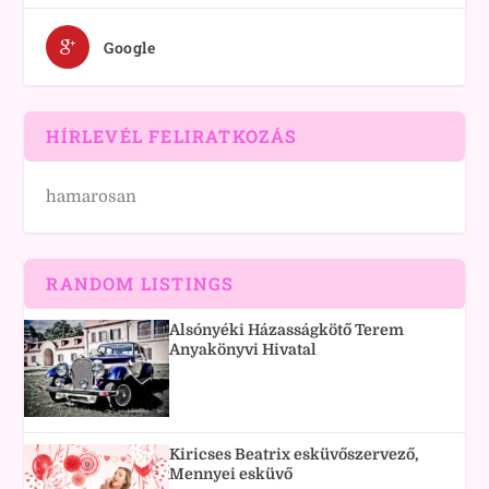
Google
HÍRLEVÉL FELIRATKOZÁS
hamarosan
RANDOM LISTINGS
Alsónyéki Házasságkötő Terem
Anyakönyvi Hivatal
Kiricses Beatrix esküvőszervező,
Mennyei esküvő