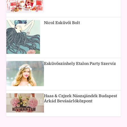
Nicol Esküvői Bolt
Esküvőszínhely Etalon Party Szervíz
Haas & Czjzek Nászajándék Budapest
Árkád Bevásárlóközpont