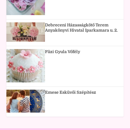
Debreceni Házasságkötő Terem
Anyakönyvi Hivatal Iparkamara u. 2.
Füzi Gyula Vőfély
Emese Esküvői Szépítész