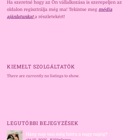
Ha szeretné hogy az Ön vállalkozása is szerepeljen az
oldalon regisztrálja még ma! Tekintse meg
média
ajánlatunkat
a részletekért!
KIEMELT SZOLGÁLTATÓK
There are currently no listings to show.
LEGUTÓBBI BEJEGYZÉSEK
Hány nap van még hátra a nagy napig?
okt 10, 2025
|
Különleges