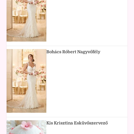
Bohács Róbert Nagyvőfély
Kis Krisztina Esküvőszervező