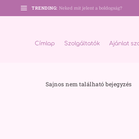
TRENDING:
Neked mit jelent a boldogság?
Címlap
Szolgáltatók
Ajánlat sz
Sajnos nem található bejegyzés