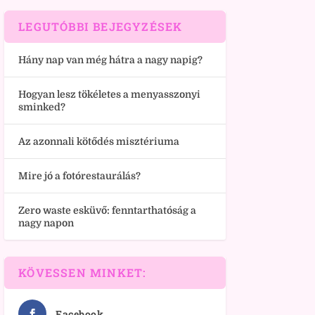
LEGUTÓBBI BEJEGYZÉSEK
Hány nap van még hátra a nagy napig?
Hogyan lesz tökéletes a menyasszonyi
sminked?
Az azonnali kötődés misztériuma
Mire jó a fotórestaurálás?
Zero waste esküvő: fenntarthatóság a
nagy napon
KÖVESSEN MINKET:
Facebook