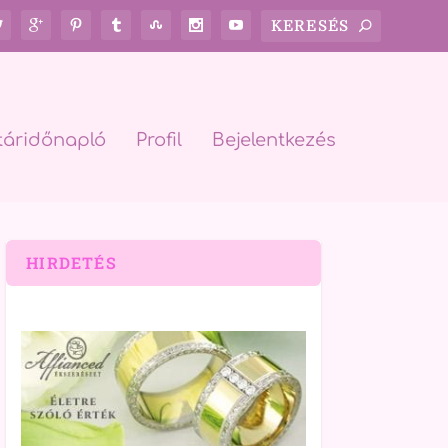
táridőnapló
Profil
Bejelentkezés
HIRDETÉS