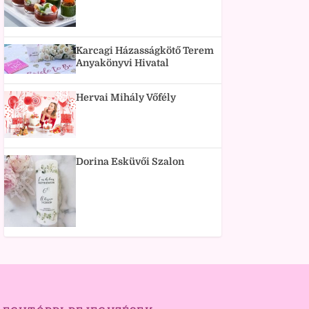
Karcagi Házasságkötő Terem
Anyakönyvi Hivatal
Hervai Mihály Vőfély
Dorina Esküvői Szalon