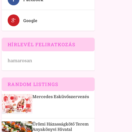
Google
HÍRLEVÉL FELIRATKOZÁS
hamarosan
RANDOM LISTINGS
Mercedes Esküvőszervezés
Ürömi Házasságkötő Terem
Anyakönyvi Hivatal