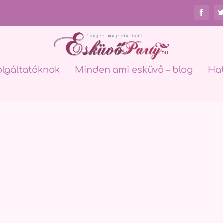
olgáltatóknak
Minden ami esküvő – blog
Ha