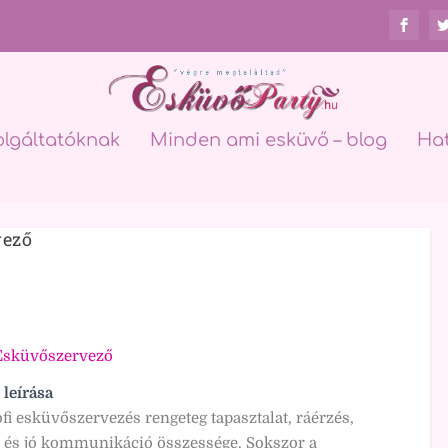
olgáltatóknak
Minden ami esküvő – blog
Ha
vező
Esküvőszervező
 leírása
ofi esküvőszervezés rengeteg tapasztalat, ráérzés,
 és jó kommunikáció összessége. Sokszor a