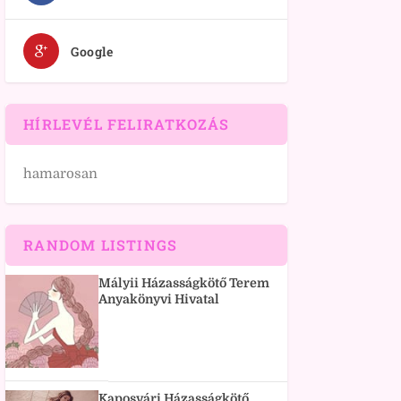
Google
HÍRLEVÉL FELIRATKOZÁS
hamarosan
RANDOM LISTINGS
Mályii Házasságkötő Terem
Anyakönyvi Hivatal
Kaposvári Házasságkötő