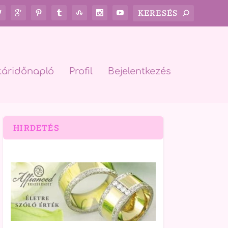
táridőnapló
Profil
Bejelentkezés
HIRDETÉS