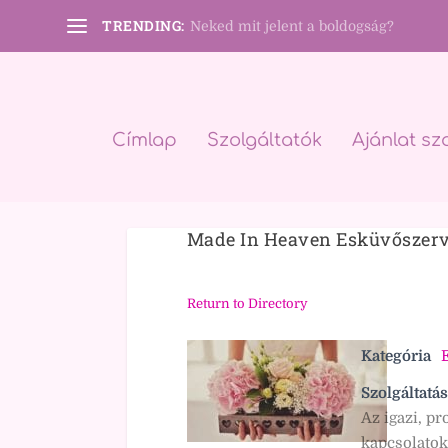
TRENDING:
Neked mit jelent a boldogság?
Címlap
Szolgáltatók
Ajánlat sz
Made In Heaven Esküvőszer
Return to Directory
Kategória
Szolgáltatás
Az igazi, pr
kapcsolatok