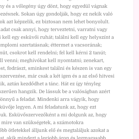
 és a vőlegény úgy dönt, hogy egyedül vágnak
vezésnek. Sokan úgy gondolják, hogy ez nekik való
ok azt képzelik, ez biztosan nem lehet bonyolult.
ladat csak annyi, hogy terveztetni, varratni vagy
kell egy esküvői ruhát; találni kell egy helyszínt a
templomi szertatásnak; éttermet a vacsorának;
t, csokrot kell rendelni; fel kell kérni 2 tanút;
ll venni; meghívókat kell nyomtatni; zenekart,
óst, fodrászt, sminkest találni és készen is van egy
zervezése, már csak a két igen és a az első hitvesi
k, aztán kezdődhet a tánc. Hát ez így tényleg
zerűen hangzik. De lássuk be a valóságban azért
önnyű a feladat. Mindenki arra vágyik, hogy
küvője legyen. A mi feladatunk az, hogy ezt
uk. Esküvőszervezőként a mi dolgunk az, hogy
 mire van szükségetek, a számotokra
bb ötletekkel álljunk elő és megtaláljuk azokat a
kat, akik mindezt a legjobb áron és legmagasabb