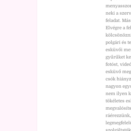
menyasszony
neki a szer
feladat. Más
Elvégre a fe
kölcsönözni 
polgári és 
esküvői menü
gyűrűket ke
fotóst, vide
esküvő megs
csók hiányzi
nagyon egys
nem ilyen k
tökéletes es
megvalósíts
ráérezzünk,
legmegfelelő
szolgáltató