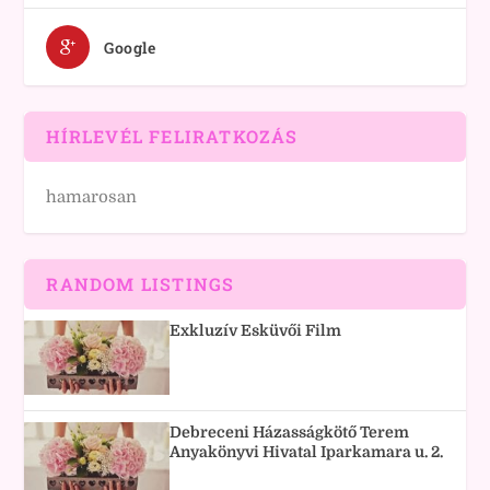
Google
HÍRLEVÉL FELIRATKOZÁS
hamarosan
RANDOM LISTINGS
Exkluzív Esküvői Film
Debreceni Házasságkötő Terem
Anyakönyvi Hivatal Iparkamara u. 2.