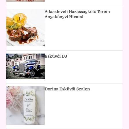
Adászteveli Házasságkötő Terem
Anyakönyvi Hivatal
Esküvői DJ
Dorina Esküvői Szalon