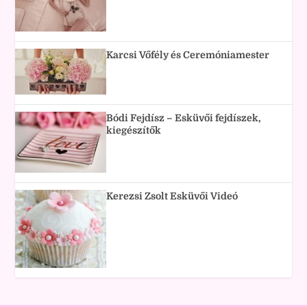
Karcsi Vőfély és Ceremóniamester
Bódi Fejdísz – Esküvői fejdíszek,
kiegészítők
Kerezsi Zsolt Esküvői Videó