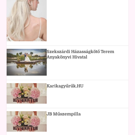
Szekszárdi Házasságkötő Terem
Anyakönyvi Hivatal
Karikagyűrűk.HU
JB Műszempilla