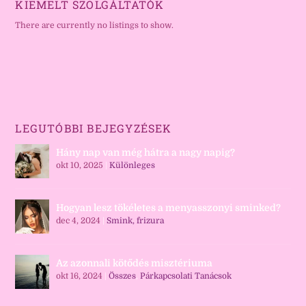
KIEMELT SZOLGÁLTATÓK
There are currently no listings to show.
LEGUTÓBBI BEJEGYZÉSEK
Hány nap van még hátra a nagy napig?
okt 10, 2025
|
Különleges
Hogyan lesz tökéletes a menyasszonyi sminked?
dec 4, 2024
|
Smink, frizura
Az azonnali kötődés misztériuma
okt 16, 2024
|
Összes
,
Párkapcsolati Tanácsok