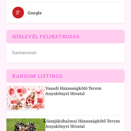
Google
HÍRLEVÉL FELIRATKOZÁS
hamarosan
RANDOM LISTINGS
Vasadi Házasságkötő Terem
Anyakönyvi Hivatal
Jászjákóhalmai Házasságkötő Terem
Anyakönyvi Hivatal