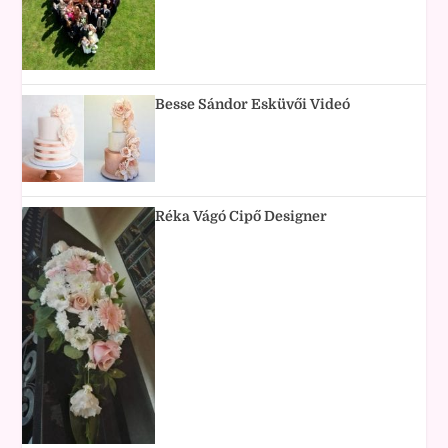
Besse Sándor Esküvői Videó
Réka Vágó Cipő Designer