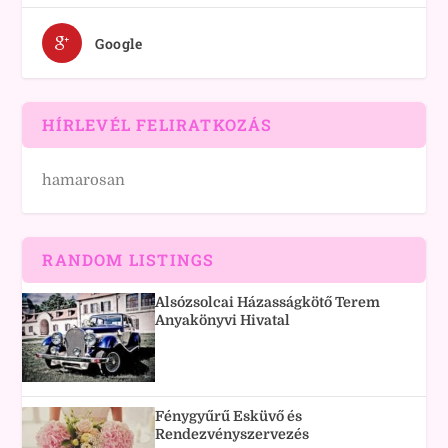
Google
HÍRLEVÉL FELIRATKOZÁS
hamarosan
RANDOM LISTINGS
Alsózsolcai Házasságkötő Terem
Anyakönyvi Hivatal
Fénygyűrű Esküvő és
Rendezvényszervezés