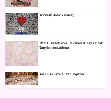
Horváth János Vőfély
E&E Divatékszer Esküvői Kiegészítők
Nagykereskedése
Gála Esküvői Divat Sopron