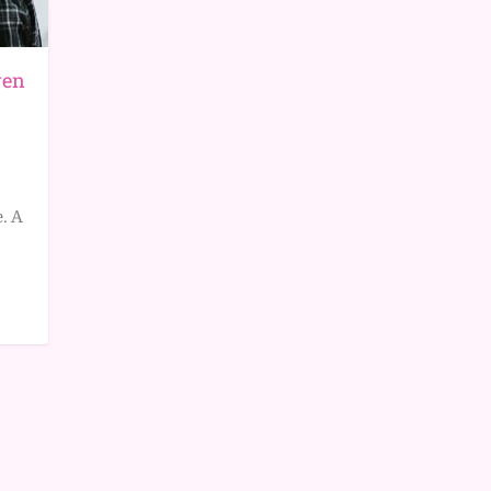
yen
. A