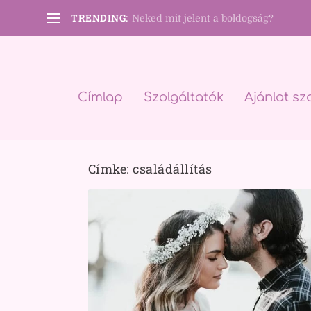
TRENDING:
Neked mit jelent a boldogság?
Címlap
Szolgáltatók
Ajánlat sz
Címke:
családállítás