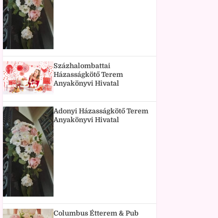
Százhalombattai
Házasságkötő Terem
Anyakönyvi Hivatal
Adonyi Házasságkötő Terem
Anyakönyvi Hivatal
Columbus Étterem & Pub