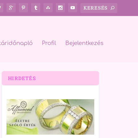
táridőnapló
Profil
Bejelentkezés
HIRDETÉS