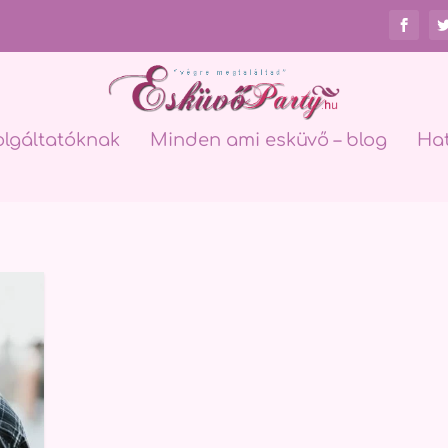
olgáltatóknak
Minden ami esküvő – blog
Ha