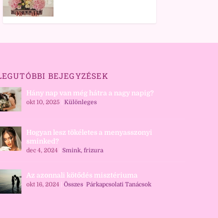
LEGUTÓBBI BEJEGYZÉSEK
Hány nap van még hátra a nagy napig?
okt 10, 2025
|
Különleges
Hogyan lesz tökéletes a menyasszonyi
sminked?
dec 4, 2024
|
Smink, frizura
Az azonnali kötődés misztériuma
okt 16, 2024
|
Összes
,
Párkapcsolati Tanácsok