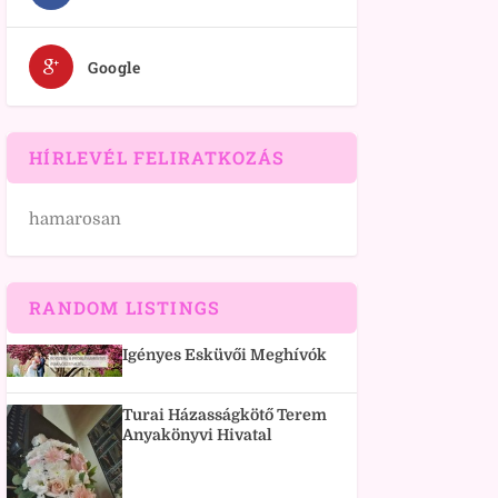
Google
HÍRLEVÉL FELIRATKOZÁS
hamarosan
RANDOM LISTINGS
Igényes Esküvői Meghívók
Turai Házasságkötő Terem
Anyakönyvi Hivatal