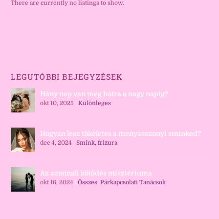
There are currently no listings to show.
LEGUTÓBBI BEJEGYZÉSEK
Hány nap van még hátra a nagy napig?
okt 10, 2025
|
Különleges
Hogyan lesz tökéletes a menyasszonyi sminked?
dec 4, 2024
|
Smink, frizura
Az azonnali kötődés misztériuma
okt 16, 2024
|
Összes
,
Párkapcsolati Tanácsok