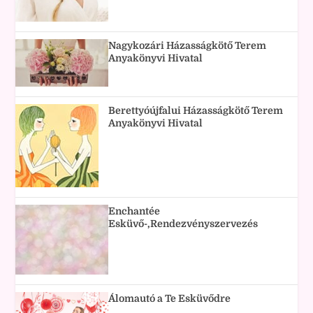
Nagykozári Házasságkötő Terem
Anyakönyvi Hivatal
Berettyóújfalui Házasságkötő Terem
Anyakönyvi Hivatal
Enchantée
Esküvő-,Rendezvényszervezés
Álomautó a Te Esküvődre