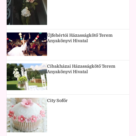
Újfehértói Házasságkötő Terem
Anyakönyvi Hivatal
Cibakházai Házasságkötő Terem
Anyakönyvi Hivatal
City Sofőr