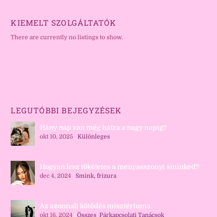
KIEMELT SZOLGÁLTATÓK
There are currently no listings to show.
LEGUTÓBBI BEJEGYZÉSEK
Hány nap van még hátra a nagy napig?
okt 10, 2025
|
Különleges
Hogyan lesz tökéletes a menyasszonyi sminked?
dec 4, 2024
|
Smink, frizura
Az azonnali kötődés misztériuma
okt 16, 2024
|
Összes
,
Párkapcsolati Tanácsok