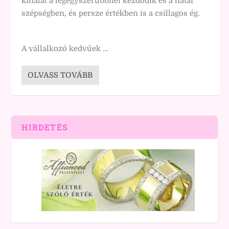
kínálat a legegyszerűbbnél kezdődik és a határ
szépségben, és persze értékben is a csillagos ég.
A vállalkozó kedvűek …
OLVASS TOVÁBB
HIRDETÉS