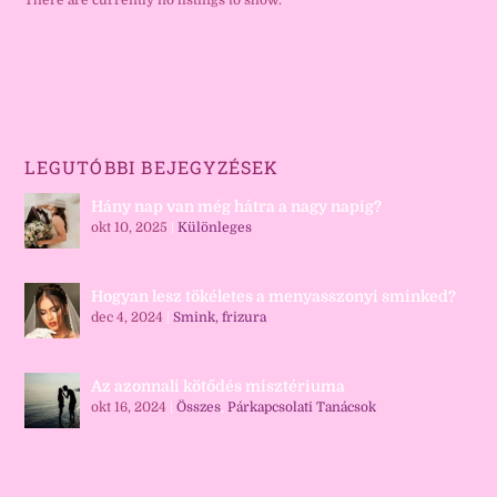
There are currently no listings to show.
LEGUTÓBBI BEJEGYZÉSEK
Hány nap van még hátra a nagy napig?
okt 10, 2025
|
Különleges
Hogyan lesz tökéletes a menyasszonyi sminked?
dec 4, 2024
|
Smink, frizura
Az azonnali kötődés misztériuma
okt 16, 2024
|
Összes
,
Párkapcsolati Tanácsok