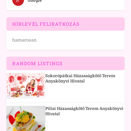
Google
HÍRLEVÉL FELIRATKOZÁS
hamarosan
RANDOM LISTINGS
Sokorópátkai Házasságkötő Terem
Anyakönyvi Hivatal
Pilisi Házasságkötő Terem Anyakönyvi
Hivatal