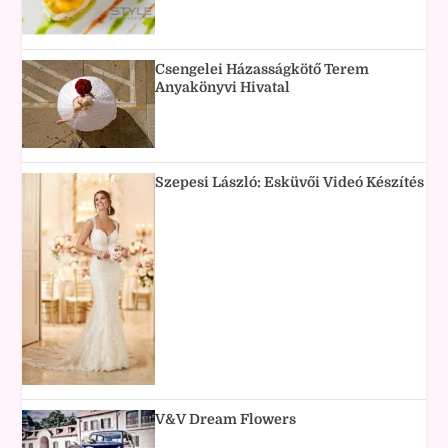
Csengelei Házasságkötő Terem
Anyakönyvi Hivatal
Szepesi László: Esküvői Videó Készítés
V&V Dream Flowers