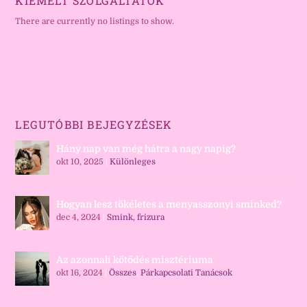
KIEMELT SZOLGÁLTATÓK
There are currently no listings to show.
LEGUTÓBBI BEJEGYZÉSEK
Hány nap van még hátra a nagy napig?
okt 10, 2025
|
Különleges
Hogyan lesz tökéletes a menyasszonyi sminked?
dec 4, 2024
|
Smink, frizura
Az azonnali kötődés misztériuma
okt 16, 2024
|
Összes
,
Párkapcsolati Tanácsok