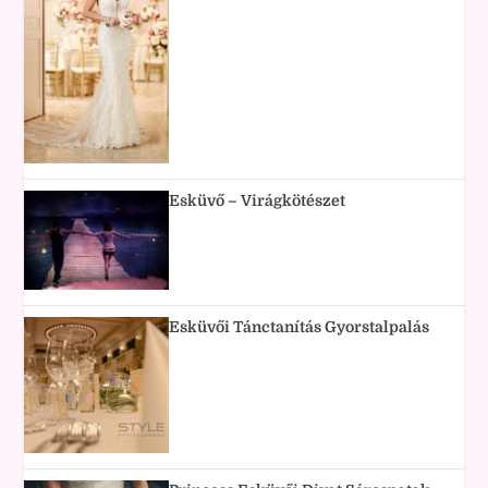
Esküvő – Virágkötészet
Esküvői Tánctanítás Gyorstalpalás