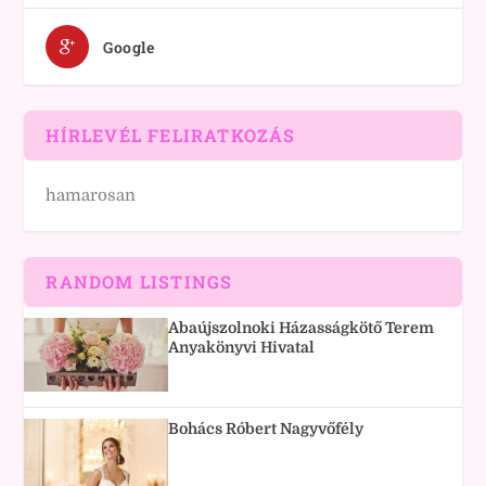
Google
HÍRLEVÉL FELIRATKOZÁS
hamarosan
RANDOM LISTINGS
Abaújszolnoki Házasságkötő Terem
Anyakönyvi Hivatal
Bohács Róbert Nagyvőfély