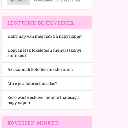
BELÉPÉS
Elvesztettem a jelszavamat
LEGUTÓBBI BEJEGYZÉSEK
Hány nap van még hátra a nagy napig?
Hogyan lesz tökéletes a menyasszonyi
sminked?
Az azonnali kötődés misztériuma
Mire jó a fotórestaurálás?
Zero waste esküvő: fenntarthatóság a
nagy napon
KÖVESSEN MINKET: