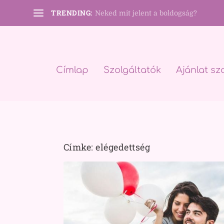
TRENDING:
Neked mit jelent a boldogság?
Címlap
Szolgáltatók
Ajánlat sz
Címke:
elégedettség