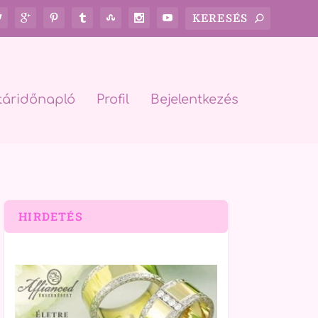
táridőnapló
Profil
Bejelentkezés
HIRDETÉS