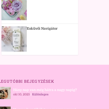
Esküvői Navigátor
LEGUTÓBBI BEJEGYZÉSEK
Hány nap van még hátra a nagy napig?
okt 10, 2025
|
Különleges