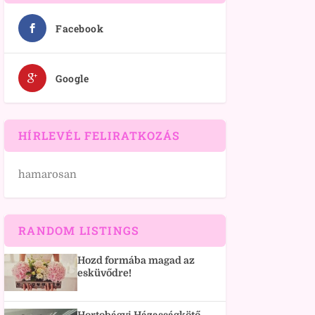
Facebook
Google
HÍRLEVÉL FELIRATKOZÁS
hamarosan
RANDOM LISTINGS
Hozd formába magad az
esküvődre!