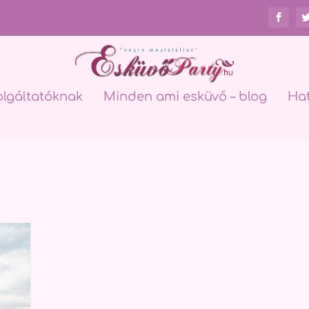
olgáltatóknak
Minden ami esküvő – blog
Ha