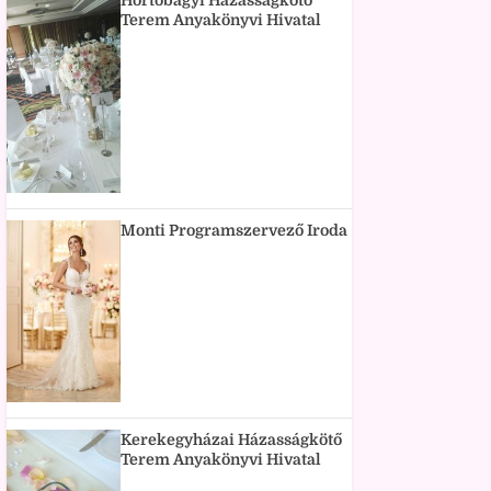
Hortobágyi Házasságkötő
Terem Anyakönyvi Hivatal
Monti Programszervező Iroda
Kerekegyházai Házasságkötő
Terem Anyakönyvi Hivatal