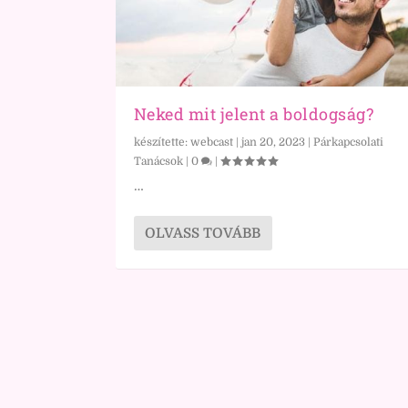
Neked mit jelent a boldogság?
készítette:
webcast
|
jan 20, 2023
|
Párkapcsolati
Tanácsok
|
0
|
…
OLVASS TOVÁBB