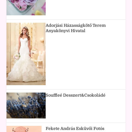
Adorjási Házasságkötő Terem
Anyakönyvi Hivatal
Souffleé Desszert&Csokoládé
Fekete András Esküvői Fotós