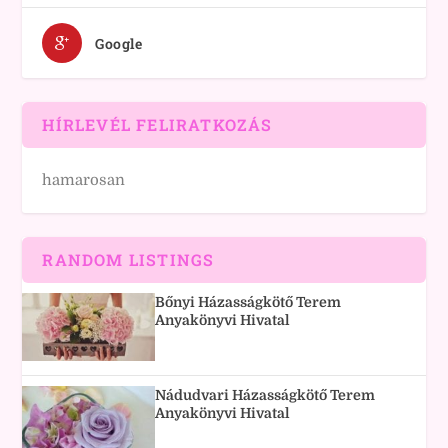
Google
HÍRLEVÉL FELIRATKOZÁS
hamarosan
RANDOM LISTINGS
Bőnyi Házasságkötő Terem
Anyakönyvi Hivatal
Nádudvari Házasságkötő Terem
Anyakönyvi Hivatal