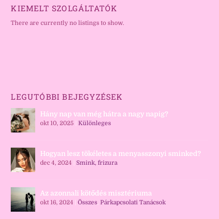
KIEMELT SZOLGÁLTATÓK
There are currently no listings to show.
LEGUTÓBBI BEJEGYZÉSEK
Hány nap van még hátra a nagy napig?
okt 10, 2025
|
Különleges
Hogyan lesz tökéletes a menyasszonyi sminked?
dec 4, 2024
|
Smink, frizura
Az azonnali kötődés misztériuma
okt 16, 2024
|
Összes
,
Párkapcsolati Tanácsok