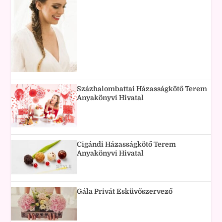
Százhalombattai Házasságkötő Terem
Anyakönyvi Hivatal
Cigándi Házasságkötő Terem
Anyakönyvi Hivatal
Gála Privát Esküvőszervező