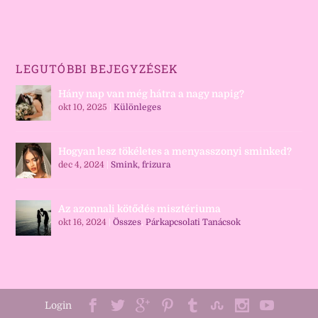
LEGUTÓBBI BEJEGYZÉSEK
Hány nap van még hátra a nagy napig?
okt 10, 2025
|
Különleges
Hogyan lesz tökéletes a menyasszonyi sminked?
dec 4, 2024
|
Smink, frizura
Az azonnali kötődés misztériuma
okt 16, 2024
|
Összes
,
Párkapcsolati Tanácsok
Login