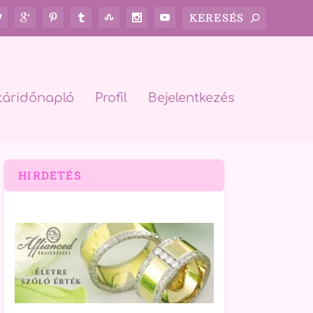
táridőnapló
Profil
Bejelentkezés
HIRDETÉS