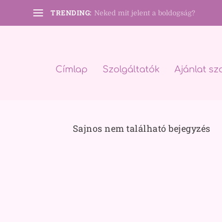
TRENDING:
Neked mit jelent a boldogság?
Címlap
Szolgáltatók
Ajánlat sz
Sajnos nem található bejegyzés