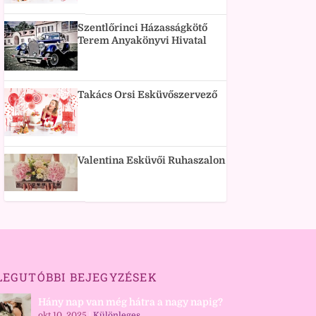
Szentlőrinci Házasságkötő
Terem Anyakönyvi Hivatal
Takács Orsi Esküvőszervező
Valentina Esküvői Ruhaszalon
LEGUTÓBBI BEJEGYZÉSEK
Hány nap van még hátra a nagy napig?
okt 10, 2025
|
Különleges