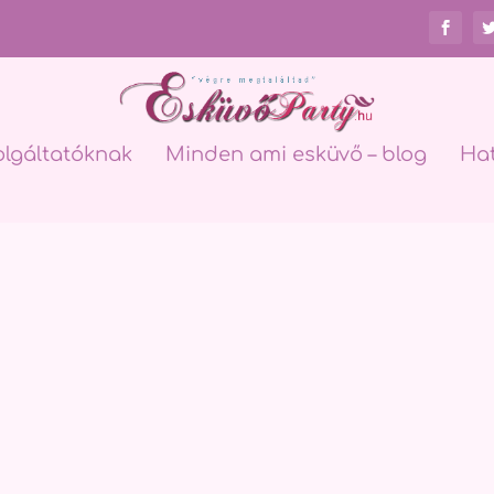
olgáltatóknak
Minden ami esküvő – blog
Ha