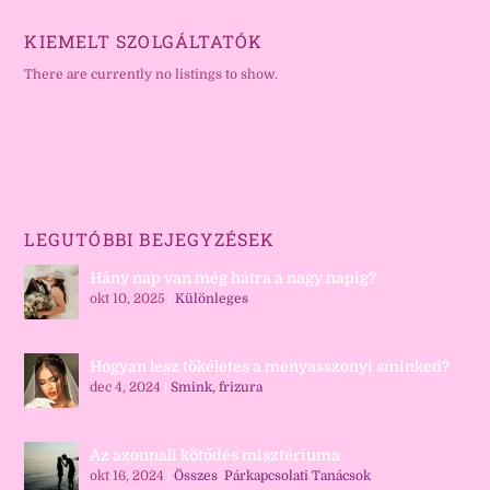
KIEMELT SZOLGÁLTATÓK
There are currently no listings to show.
LEGUTÓBBI BEJEGYZÉSEK
Hány nap van még hátra a nagy napig?
okt 10, 2025
|
Különleges
Hogyan lesz tökéletes a menyasszonyi sminked?
dec 4, 2024
|
Smink, frizura
Az azonnali kötődés misztériuma
okt 16, 2024
|
Összes
,
Párkapcsolati Tanácsok