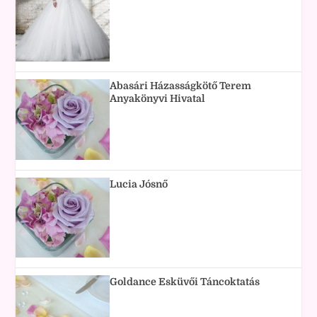
Abasári Házasságkötő Terem
Anyakönyvi Hivatal
Lucia Jósnő
Goldance Esküvői Táncoktatás