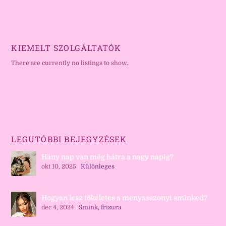
KIEMELT SZOLGÁLTATÓK
There are currently no listings to show.
LEGUTÓBBI BEJEGYZÉSEK
Hány nap van még hátra a nagy napig?
okt 10, 2025
|
Különleges
Hogyan lesz tökéletes a menyasszonyi sminked?
dec 4, 2024
|
Smink, frizura