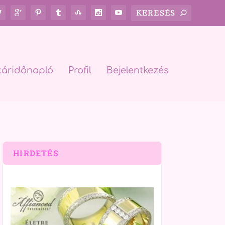
táridőnapló
Profil
Bejelentkezés
HIRDETÉS