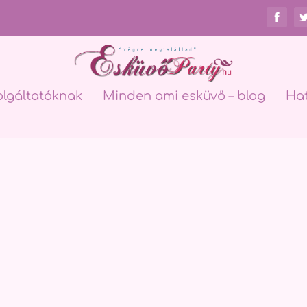
olgáltatóknak
Minden ami esküvő – blog
Ha