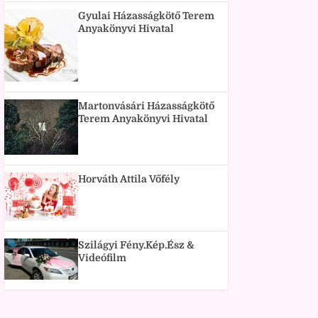
Gyulai Házasságkötő Terem
Anyakönyvi Hivatal
Martonvásári Házasságkötő
Terem Anyakönyvi Hivatal
Horváth Attila Vőfély
Szilágyi Fény.Kép.Ész &
Videófilm