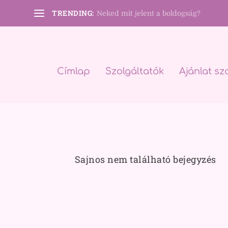
TRENDING:
Neked mit jelent a boldogság?
Címlap
Szolgáltatók
Ajánlat sz
Sajnos nem található bejegyzés