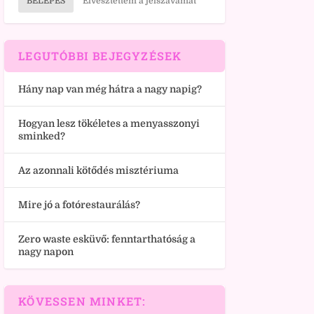
BELÉPÉS
Elvesztettem a jelszavamat
LEGUTÓBBI BEJEGYZÉSEK
Hány nap van még hátra a nagy napig?
Hogyan lesz tökéletes a menyasszonyi
sminked?
Az azonnali kötődés misztériuma
Mire jó a fotórestaurálás?
Zero waste esküvő: fenntarthatóság a
nagy napon
KÖVESSEN MINKET: