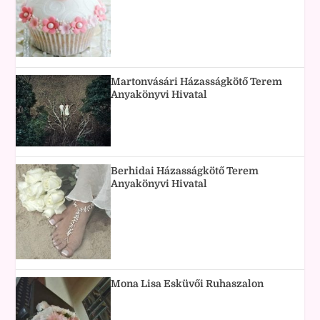
Martonvásári Házasságkötő Terem
Anyakönyvi Hivatal
Berhidai Házasságkötő Terem
Anyakönyvi Hivatal
Mona Lisa Esküvői Ruhaszalon