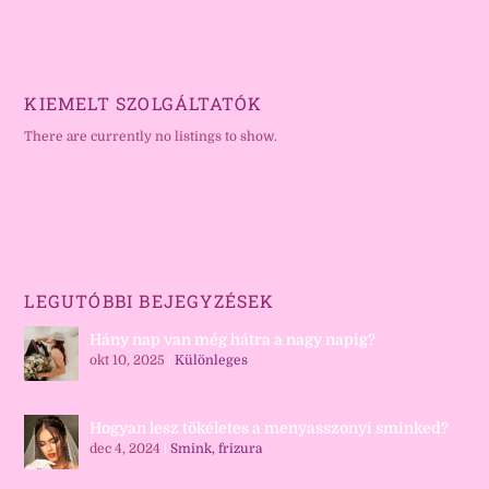
KIEMELT SZOLGÁLTATÓK
There are currently no listings to show.
LEGUTÓBBI BEJEGYZÉSEK
Hány nap van még hátra a nagy napig?
okt 10, 2025
|
Különleges
Hogyan lesz tökéletes a menyasszonyi sminked?
dec 4, 2024
|
Smink, frizura