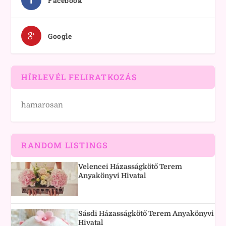
Facebook
Google
HÍRLEVÉL FELIRATKOZÁS
hamarosan
RANDOM LISTINGS
Velencei Házasságkötő Terem
Anyakönyvi Hivatal
Sásdi Házasságkötő Terem Anyakönyvi
Hivatal