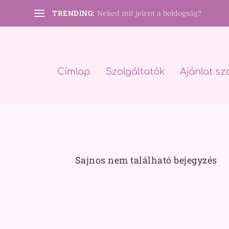
TRENDING:
Neked mit jelent a boldogság?
Címlap
Szolgáltatók
Ajánlat sz
Sajnos nem található bejegyzés