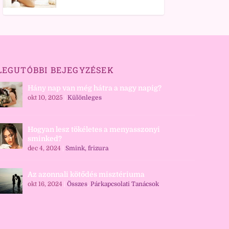
LEGUTÓBBI BEJEGYZÉSEK
Hány nap van még hátra a nagy napig?
okt 10, 2025
|
Különleges
Hogyan lesz tökéletes a menyasszonyi
sminked?
dec 4, 2024
|
Smink, frizura
Az azonnali kötődés misztériuma
okt 16, 2024
|
Összes
,
Párkapcsolati Tanácsok