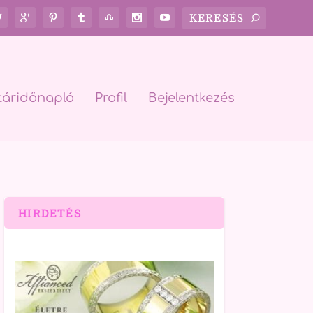
táridőnapló
Profil
Bejelentkezés
HIRDETÉS