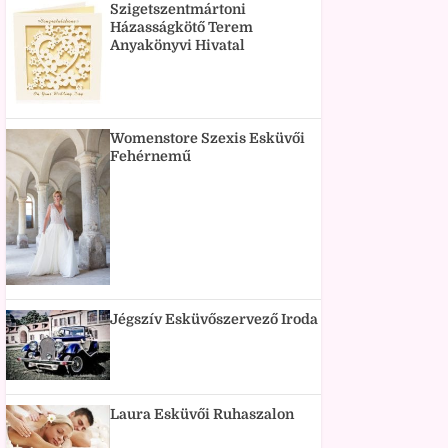
Szigetszentmártoni
Házasságkötő Terem
Anyakönyvi Hivatal
Womenstore Szexis Esküvői
Fehérnemű
Jégszív Esküvőszervező Iroda
Laura Esküvői Ruhaszalon