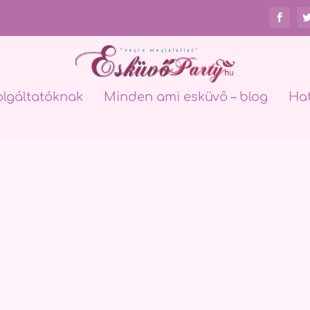
olgáltatóknak
Minden ami esküvő – blog
Ha