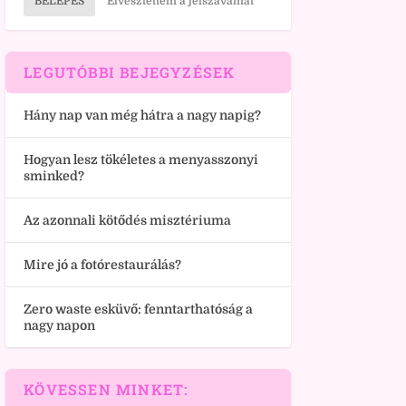
BELÉPÉS
Elvesztettem a jelszavamat
LEGUTÓBBI BEJEGYZÉSEK
Hány nap van még hátra a nagy napig?
Hogyan lesz tökéletes a menyasszonyi
sminked?
Az azonnali kötődés misztériuma
Mire jó a fotórestaurálás?
Zero waste esküvő: fenntarthatóság a
nagy napon
KÖVESSEN MINKET: