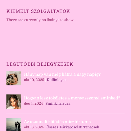
KIEMELT SZOLGÁLTATÓK
There are currently no listings to show.
LEGUTÓBBI BEJEGYZÉSEK
Hány nap van még hátra a nagy napig?
okt 10, 2025
|
Különleges
Hogyan lesz tökéletes a menyasszonyi sminked?
dec 4, 2024
|
Smink, frizura
Az azonnali kötődés misztériuma
okt 16, 2024
|
Összes
,
Párkapcsolati Tanácsok