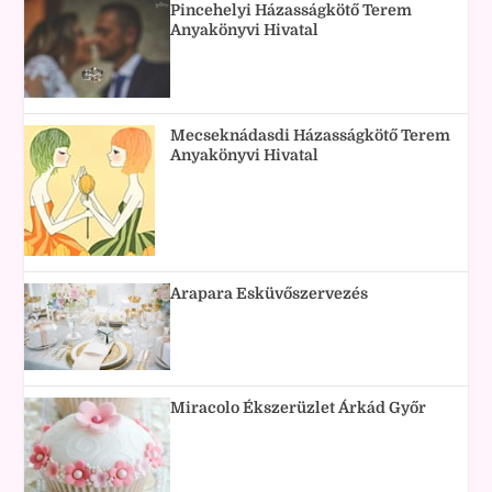
Pincehelyi Házasságkötő Terem
Anyakönyvi Hivatal
Mecseknádasdi Házasságkötő Terem
Anyakönyvi Hivatal
Arapara Esküvőszervezés
Miracolo Ékszerüzlet Árkád Győr