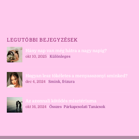
LEGUTÓBBI BEJEGYZÉSEK
Hány nap van még hátra a nagy napig?
okt 10, 2025
|
Különleges
Hogyan lesz tökéletes a menyasszonyi sminked?
dec 4, 2024
|
Smink, frizura
Az azonnali kötődés misztériuma
okt 16, 2024
|
Összes
,
Párkapcsolati Tanácsok