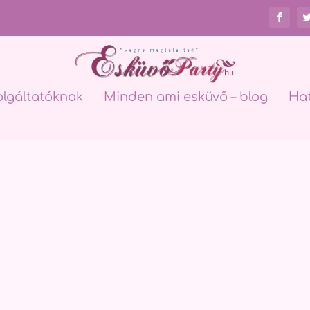
olgáltatóknak
Minden ami esküvő – blog
Ha