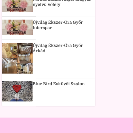
nyelvű Vőfély
Újvilág Ékszer-Óra Győr
Interspar
Újvilág Ékszer-Óra Győr
Árkád
Blue Bird Esküvői Szalon