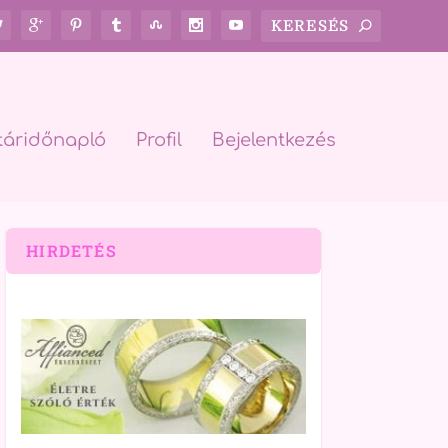
táridőnapló
Profil
Bejelentkezés
HIRDETÉS