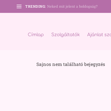
TRENDING:
Neked mit jelent a boldogság?
Címlap
Szolgáltatók
Ajánlat sz
Sajnos nem található bejegyzés