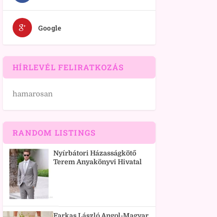
Google
HÍRLEVÉL FELIRATKOZÁS
hamarosan
RANDOM LISTINGS
Nyírbátori Házasságkötő
Terem Anyakönyvi Hivatal
Farkas László Angol-Magyar